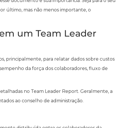
a esse documento e sua importância. Seja para o seu
por último, mas não menos importante, o
o em um Team Leader
s, ​​principalmente, para relatar dados sobre custos
esempenho da força dos colaboradores, fluxo de
etalhadas no Team Leader Report. Geralmente, a
entados ao conselho de administração.
mente distribuída entre os colaboradores da