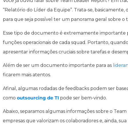
Você já ouviu falar sobre Team Leader Report? Em trad
“Relatório do Líder da Equipe”. Trata-se, basicamente
para que seja possível ter um panorama geral sobre o t
Esse tipo de documento é extremamente importante 
funções operacionais de cada squad. Portanto, quand
apresentar informações cruciais sobre tarefas e dese
Além de ser um documento importante para as
lidera
ficarem mais atentos.
Afinal, algumas rodadas de feedbacks podem ser basead
como
outsourcing de TI
pode ser bem-vindo.
Abaixo, separamos algumas informações sobre o Team 
empresas que valorizam os colaboradores e, ainda, su