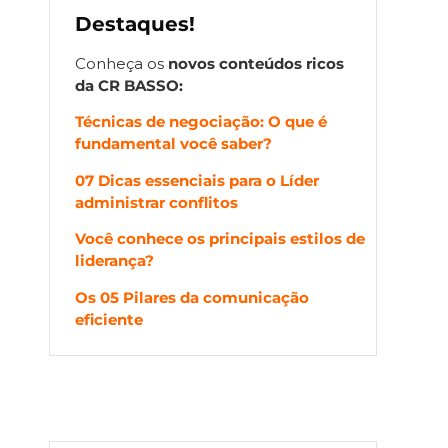
Destaques!
Conheça os
novos
conteúdos ricos
da CR BASSO:
Técnicas de negociação: O que é
fundamental você saber?
07 Dicas essenciais para o Líder
administrar conflitos
Você conhece os principais estilos de
liderança?
Os 05 Pilares da comunicação
eficiente