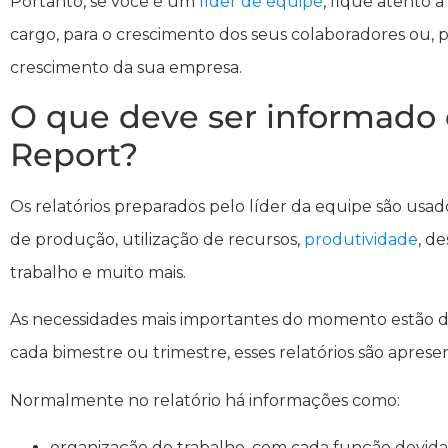
Portanto, se você é um
líder de equipe
, fique atento 
cargo, para o crescimento dos seus colaboradores ou, 
crescimento da sua empresa.
O que deve ser informad
Report?
Os relatórios preparados pelo líder da equipe são usado
de produção, utilização de recursos,
produtividade
, d
trabalho e muito mais.
As necessidades mais importantes do momento estão d
cada bimestre ou trimestre, esses relatórios são apres
Normalmente no relatório há informações como:
organização do trabalho, com cada função devida