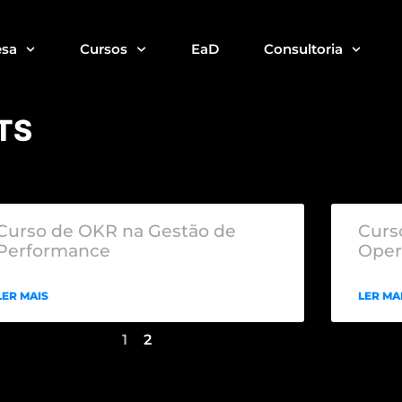
sa
Cursos
EaD
Consultoria
TS
Curso de OKR na Gestão de
Curs
Performance
Oper
LER MAIS
LER MA
1
2