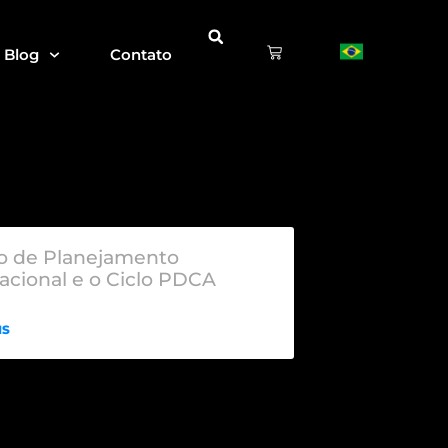
Blog
Contato
o de Planejamento
acional e o Ciclo PDCA
IS