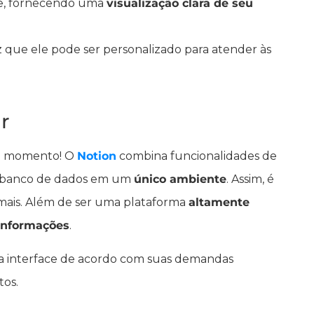
de, fornecendo uma
visualização clara de seu
z que ele pode ser personalizado para atender às
r
do momento! O
Notion
combina funcionalidades de
e banco de dados em um
único ambiente
. Assim, é
to mais. Além de ser uma plataforma
altamente
 informações
.
e a interface de acordo com suas demandas
tos.