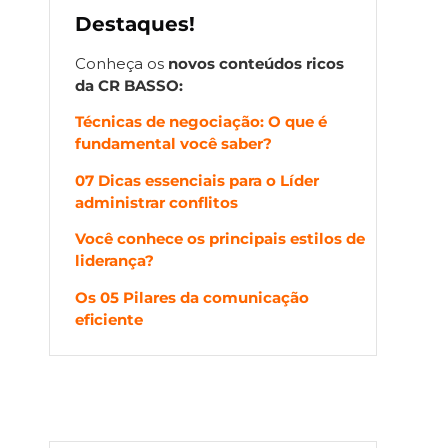
Destaques!
Conheça os
novos
conteúdos ricos
da CR BASSO:
Técnicas de negociação: O que é
fundamental você saber?
07 Dicas essenciais para o Líder
administrar conflitos
Você conhece os principais estilos de
liderança?
Os 05 Pilares da comunicação
eficiente