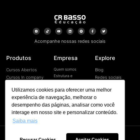
Acompanhe nossas redes sociais
Produtos
Empresa
Explore
Quem somos
Cursos Abertos
Blog
Estrutura e
Cursos In company
Redes sociais
Tecnologia
Cursos EAD
Vídeos
Contato
Utilizamos cookies para oferecer uma melhor
Programa de
experiência de navegação, melhorar o
Desenvolvimetno de
Líderes
desempenho das páginas, analisar como você
Palestras
interage em nosso site e personalizar conteúdo.
Saiba mais
Recusar Cookies
Aceitar Cookies