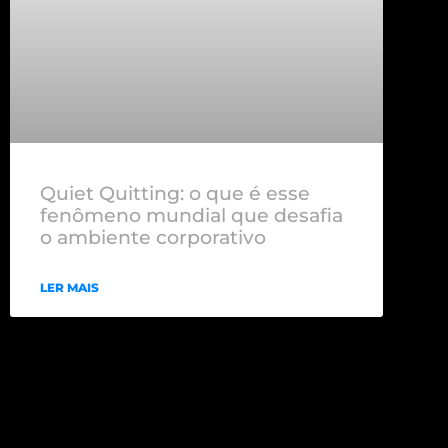
Quiet Quitting: o que é esse
fenômeno mundial que desafia
o ambiente corporativo
LER MAIS