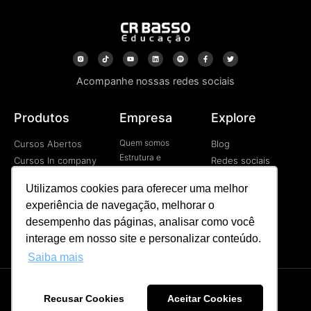
Acompanhe nossas redes sociais
Produtos
Empresa
Explore
Quem somos
Cursos Abertos
Blog
Estrutura e
Cursos In company
Redes sociais
Tecnologia
Cursos EAD
Vídeos
Contato
Utilizamos cookies para oferecer uma melhor
Programa de
experiência de navegação, melhorar o
Desenvolvimetno de
Líderes
desempenho das páginas, analisar como você
Palestras
interage em nosso site e personalizar conteúdo.
Saiba mais
Recusar Cookies
Aceitar Cookies
CR BASSO © Todos os direitos reservados