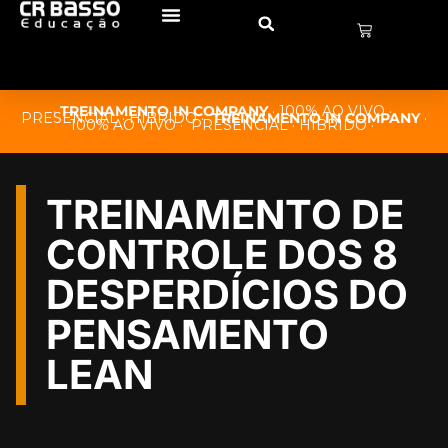
·
TREINAMENTO
IN COMPANY
· 100% AO VIVO ·
PRESENCIAL · HÍBRIDO ·
TREINAMENTO IN COMPANY
·
100% AO VIVO · PRESENCIAL · HÍBRIDO ·
TREINAMENTO DE
CONTROLE DOS 8
DESPERDÍCIOS DO
PENSAMENTO
LEAN