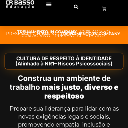
·
TREINAMENTO
IN COMPANY
· 100% AO VIVO ·
PRESENCIAL · HÍBRIDO ·
TREINAMENTO IN COMPANY
·
100% AO VIVO · PRESENCIAL · HÍBRIDO ·
CULTURA DE RESPEITO À IDENTIDADE
(Alinhado à NR1– Riscos Psicossociais)
Construa um ambiente de
trabalho
mais justo, diverso e
respeitoso
Prepare sua liderança para lidar com as
novas exigências legais e sociais,
promovendo empatia, inclusão e