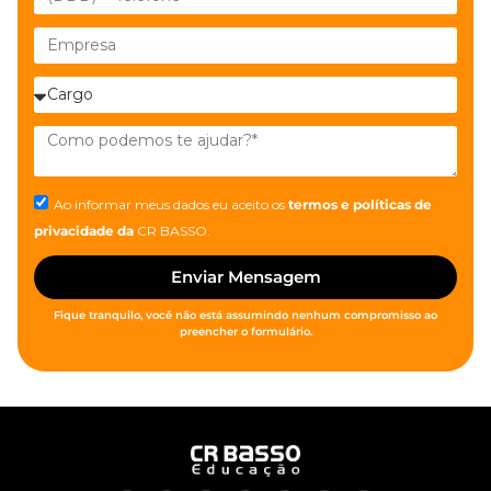
Ao informar meus dados eu aceito os
termos e políticas de
privacidade
da
CR BASSO.
Enviar Mensagem
Fique tranquilo, você não está assumindo nenhum compromisso ao
preencher o formulário.