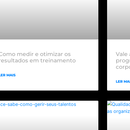
Como medir e otimizar os
Vale
resultados em treinamento
prog
corp
LER MAIS
LER MA