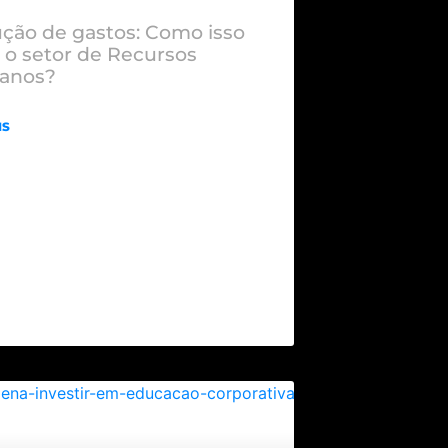
ção de gastos: Como isso
 o setor de Recursos
anos?
IS