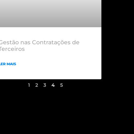
Gestão nas Contratações de
Terceiros
LER MAIS
1
2
3
4
5