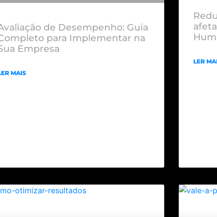
Redu
afeta
Avaliação de Desempenho: Guia
Hum
Completo para Implementar na
Sua Empresa
LER MA
LER MAIS