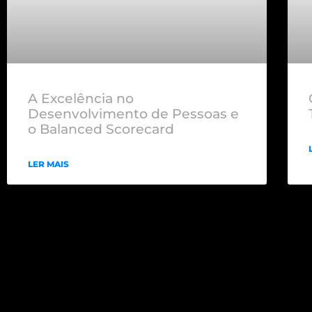
A Excelência no
Desenvolvimento de Pessoas e
o Balanced Scorecard
LER MAIS