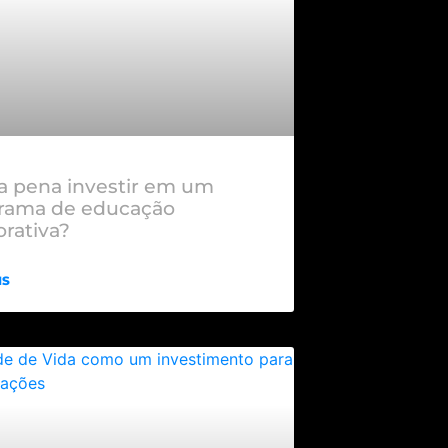
 a pena investir em um
rama de educação
orativa?
IS