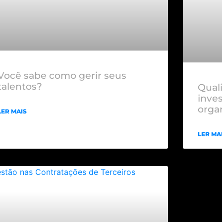
Você sabe como gerir seus
talentos?
Qual
inve
orga
LER MAIS
LER MA