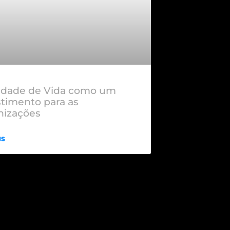
idade de Vida como um
stimento para as
nizações
IS