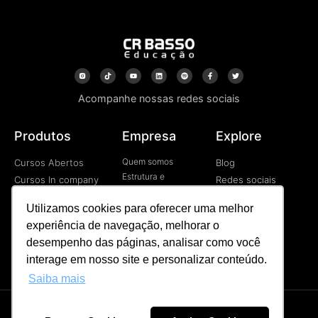
Acompanhe nossas redes sociais
Produtos
Empresa
Explore
Quem somos
Cursos Abertos
Blog
Estrutura e
Cursos In company
Redes sociais
Tecnologia
Cursos EAD
Vídeos
Contato
Utilizamos cookies para oferecer uma melhor
Programa de
experiência de navegação, melhorar o
Desenvolvimetno de
Líderes
desempenho das páginas, analisar como você
Palestras
interage em nosso site e personalizar conteúdo.
Saiba mais