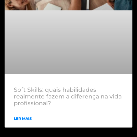
Soft Skills: quais habilidades
realmente fazem a diferença na vida
profissional?
LER MAIS