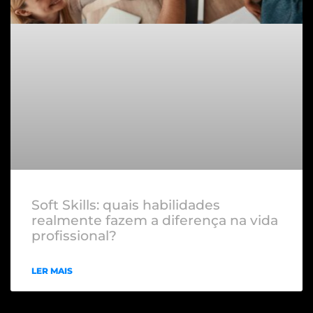
Soft Skills: quais habilidades
realmente fazem a diferença na vida
profissional?
LER MAIS