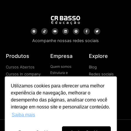
Acompanhe nossas redes sociais
Produtos
Empresa
Explore
Quem somos
Cursos Abertos
Blog
Estrutura e
Cursos In company
Redes sociais
Tecnologia
Cursos EAD
Vídeos
Contato
Utilizamos cookies para oferecer uma melhor
Programa de
experiência de navegação, melhorar o
Desenvolvimetno de
Líderes
desempenho das páginas, analisar como você
Palestras
interage em nosso site e personalizar conteúdo.
Saiba mais