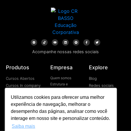
Acompanhe nossas redes sociais
Produtos
Empresa
Explore
Quem somos
Cursos Abertos
Blog
Estrutura e
Cursos In company
Redes sociais
Tecnologia
Cursos EAD
Vídeos
Contato
Utilizamos cookies para oferecer uma melhor
Programa de
experiência de navegação, melhorar o
Desenvolvimetno de
Líderes
desempenho das páginas, analisar como você
Palestras
interage em nosso site e personalizar conteúdo.
Saiba mais