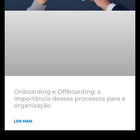
Onboarding e Offboarding: a
importância desses processos para a
organização
LER MAIS