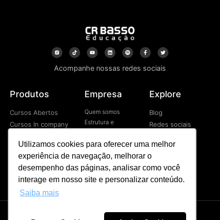
Acompanhe nossas redes sociais
Produtos
Empresa
Explore
Quem somos
Cursos Abertos
Blog
Estrutura e
Cursos In company
Redes sociais
Tecnologia
Cursos EAD
Vídeos
Contato
Utilizamos cookies para oferecer uma melhor
Programa de
experiência de navegação, melhorar o
Desenvolvimetno de
Líderes
desempenho das páginas, analisar como você
Palestras
interage em nosso site e personalizar conteúdo.
Saiba mais