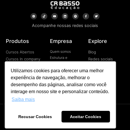
Acompanhe nossas redes sociais
Produtos
Empresa
Explore
Quem somos
Cursos Abertos
Blog
Estrutura e
Cursos In company
Redes sociais
Tecnologia
Cursos EAD
Vídeos
Contato
Utilizamos cookies para oferecer uma melhor
Programa de
experiência de navegação, melhorar o
Desenvolvimetno de
Líderes
desempenho das páginas, analisar como você
Palestras
interage em nosso site e personalizar conteúdo.
Saiba mais
Recusar Cookies
Aceitar Cookies
CR BASSO © Todos os direitos reservados