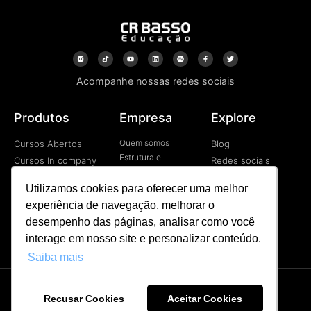
Acompanhe nossas redes sociais
Produtos
Empresa
Explore
Quem somos
Cursos Abertos
Blog
Estrutura e
Cursos In company
Redes sociais
Tecnologia
Cursos EAD
Vídeos
Contato
Utilizamos cookies para oferecer uma melhor
Programa de
experiência de navegação, melhorar o
Desenvolvimetno de
Líderes
desempenho das páginas, analisar como você
Palestras
interage em nosso site e personalizar conteúdo.
Saiba mais
Recusar Cookies
Aceitar Cookies
CR BASSO © Todos os direitos reservados