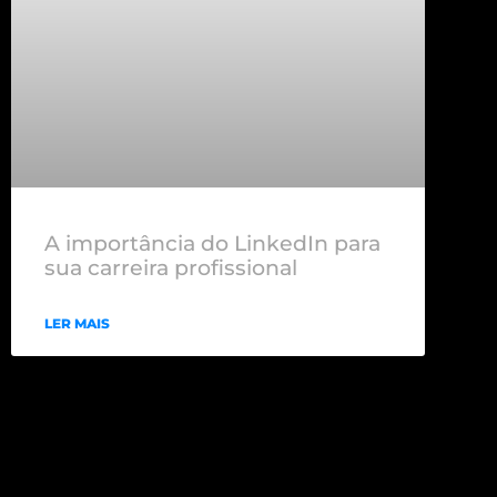
A importância do LinkedIn para
sua carreira profissional
LER MAIS