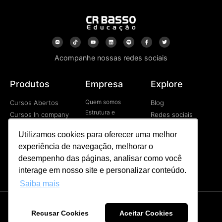
Acompanhe nossas redes sociais
Produtos
Empresa
Explore
Quem somos
Cursos Abertos
Blog
Estrutura e
Cursos In company
Redes sociais
Tecnologia
Cursos EAD
Vídeos
Contato
Utilizamos cookies para oferecer uma melhor
Programa de
experiência de navegação, melhorar o
Desenvolvimetno de
Líderes
desempenho das páginas, analisar como você
Palestras
interage em nosso site e personalizar conteúdo.
Saiba mais
Recusar Cookies
Aceitar Cookies
CR BASSO © Todos os direitos reservados