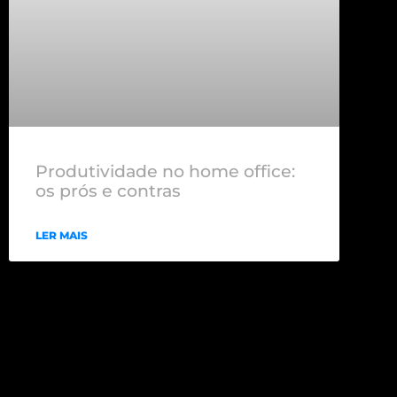
Produtividade no home office:
os prós e contras
LER MAIS