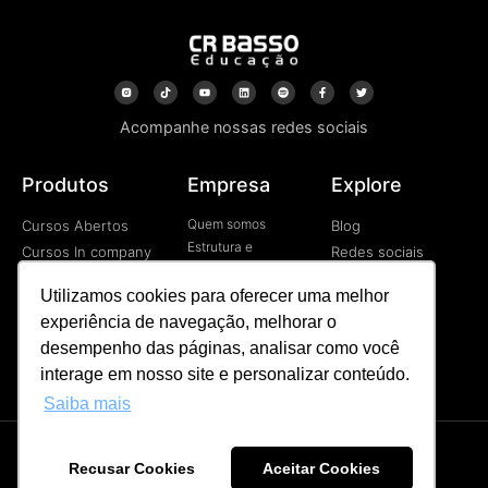
Acompanhe nossas redes sociais
Produtos
Empresa
Explore
Quem somos
Cursos Abertos
Blog
Estrutura e
Cursos In company
Redes sociais
Tecnologia
Cursos EAD
Vídeos
Contato
Utilizamos cookies para oferecer uma melhor
Programa de
experiência de navegação, melhorar o
Desenvolvimetno de
Líderes
desempenho das páginas, analisar como você
Palestras
interage em nosso site e personalizar conteúdo.
Saiba mais
Recusar Cookies
Aceitar Cookies
CR BASSO © Todos os direitos reservados