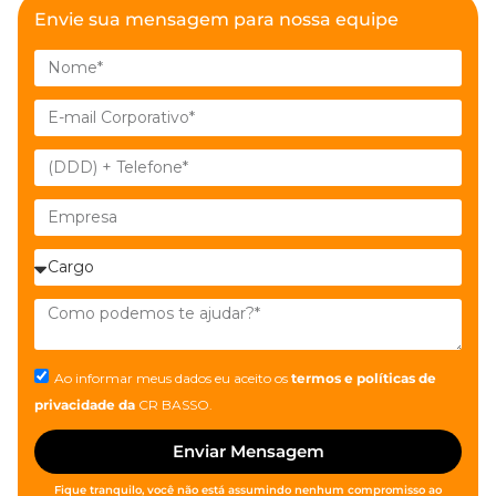
Envie sua mensagem para nossa equipe
Ao informar meus dados eu aceito os
termos e políticas de
privacidade
da
CR BASSO.
Enviar Mensagem
Fique tranquilo, você não está assumindo nenhum compromisso ao