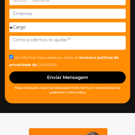
Ao informar meus dados eu aceito os
termos e políticas de
privacidade
da
CR BASSO.
Enviar Mensagem
Fique tranquilo, você não está assumindo nenhum compromisso ao
preencher o formulário.