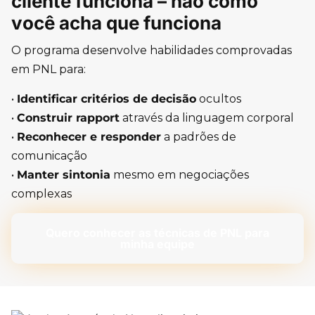
cliente funciona – não como
você acha que funciona
O programa desenvolve habilidades comprovadas
em PNL para:
•
Identificar critérios de decisão
ocultos
•
Construir rapport
através da linguagem corporal
•
Reconhecer e responder
a padrões de
comunicação
•
Manter sintonia
mesmo em negociações
complexas
Quero conhecer as técnicas de PNL para
minha equipe