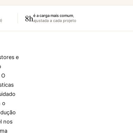
8h
é a carga mais comum
,
0)
ajustada a cada projeto
tores e
o
. O
sticas
cuidado
m o
ondução
el nos
uma