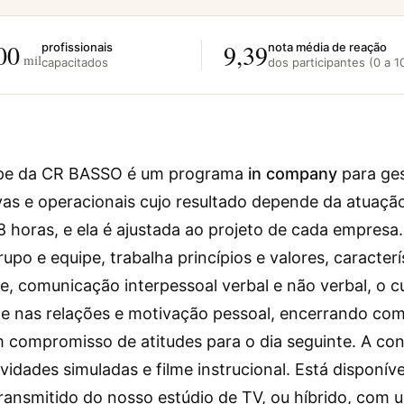
00
9,39
profissionais
nota média de reação
mil
capacitados
dos participantes (0 a 1
ipe da CR BASSO é um programa
in company
para ges
vas e operacionais cujo resultado depende da atuaçã
 horas, e ela é ajustada ao projeto de cada empresa
po e equipe, trabalha princípios e valores, caracterí
nte, comunicação interpessoal verbal e não verbal, o 
ade nas relações e motivação pessoal, encerrando co
m compromisso de atitudes para o dia seguinte. A c
ividades simuladas e filme instrucional. Está disponív
transmitido do nosso estúdio de TV, ou híbrido, com 