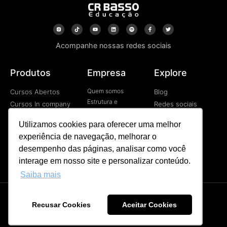
Acompanhe nossas redes sociais
Produtos
Empresa
Explore
Quem somos
Cursos Abertos
Blog
Estrutura e
Cursos In company
Redes sociais
Tecnologia
Cursos EAD
Vídeos
Contato
Utilizamos cookies para oferecer uma melhor
Programa de
experiência de navegação, melhorar o
Desenvolvimetno de
Líderes
desempenho das páginas, analisar como você
Palestras
interage em nosso site e personalizar conteúdo.
Saiba mais
Recusar Cookies
Aceitar Cookies
CR BASSO © Todos os direitos reservados