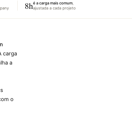
8h
é a carga mais comum
,
mpany
ajustada a cada projeto
in
A carga
lha a
os
 com o