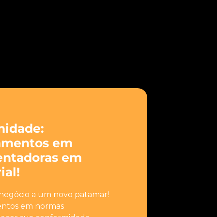
midade:
namentos em
ntadoras em
al!
 negócio a um novo patamar!
mentos em normas