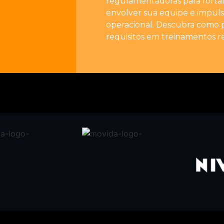
regulamentadoras para forta
envolver sua equipe e impulsi
operacional. Descubra como 
requisitos em treinamentos re