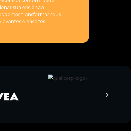
lecer sua conformidade,
onar sua eficiência
podemos transformar seus
levantes e eficazes.