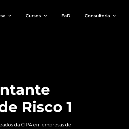
sa
Cursos
EaD
Consultoria
5
entante
e Risco 1
eados da CIPA em empresas de