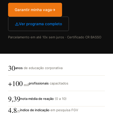
Garantir minha vaga
→
Ver programa completo
Parcelamento em até 10x sem juros · Certificado CR BASSO
30
anos
de educação corporativa
+100
profissionais
capacitados
mil
9,39
nota média de reação
(0 a 10)
4,8
índice de indicação
em pesquisa FGV
/5