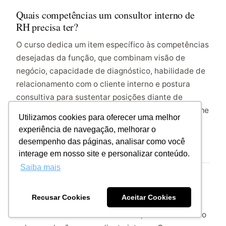
Quais competências um consultor interno de
RH precisa ter?
O curso dedica um item específico às competências
desejadas da função, que combinam visão de
negócio, capacidade de diagnóstico, habilidade de
relacionamento com o cliente interno e postura
consultiva para sustentar posições diante de
gestores. Boa parte da dificuldade de quem assume
Utilizamos cookies para oferecer uma melhor
a função vem justamente de ter as competências
experiência de navegação, melhorar o
técnicas de RH sem ter desenvolvido essas.
desempenho das páginas, analisar como você
interage em nosso site e personalizar conteúdo.
Saiba mais
Como lidar com a resistência dos gestores ao
trabalho do BP?
Recusar Cookies
Aceitar Cookies
É um dos temas centrais do curso, tratado no bloco