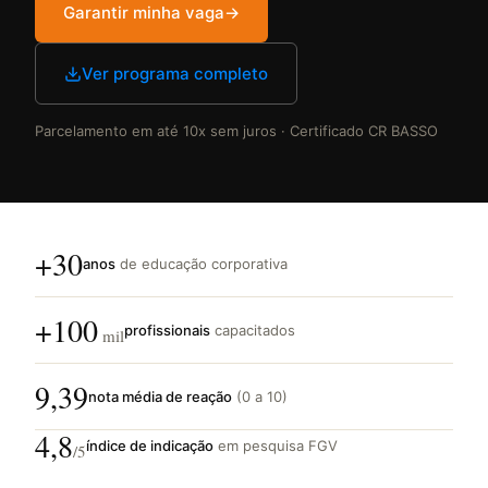
Garantir minha vaga
→
Ver programa completo
Parcelamento em até 10x sem juros · Certificado CR BASSO
+30
anos
de educação corporativa
+100
profissionais
capacitados
mil
9,39
nota média de reação
(0 a 10)
4,8
índice de indicação
em pesquisa FGV
/5