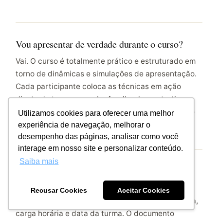
Vou apresentar de verdade durante o curso?
Vai. O curso é totalmente prático e estruturado em
torno de dinâmicas e simulações de apresentação.
Cada participante coloca as técnicas em ação
diante da turma e recebe feedback construtivo e
individual, o que acelera a evolução muito mais do
Utilizamos cookies para oferecer uma melhor
que só assistir a uma aula expositiva.
experiência de navegação, melhorar o
desempenho das páginas, analisar como você
interage em nosso site e personalizar conteúdo.
Saiba mais
O curso emite certificado?
Emite. Quem conclui o treinamento recebe o
Recusar Cookies
Aceitar Cookies
Certificado de Conclusão da CR BASSO, com tema,
carga horária e data da turma. O documento