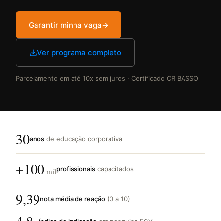
Garantir minha vaga
→
Ver programa completo
Parcelamento em até 10x sem juros · Certificado CR BASSO
30
anos
de educação corporativa
+100
profissionais
capacitados
mil
9,39
nota média de reação
(0 a 10)
índice de indicação
em pesquisa FGV