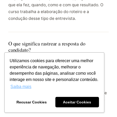
que ela fez, quando, como e com que resultado. O
curso trabalha a elaboração do roteiro e a
condução desse tipo de entrevista.
O que significa rastrear a resposta do
candidato?
Rastrear é aprofundar a resposta até chegar ao
Utilizamos cookies para oferecer uma melhor
comportamento efetivo, em vez de aceitar a
experiência de navegação, melhorar o
primeira formulação genérica. Envolve investigar
desempenho das páginas, analisar como você
contexto, ação e resultado, separando o que o
interage em nosso site e personalizar conteúdo.
candidato realmente fez daquilo que ele apenas
Saiba mais
sabe descrever bem. É a técnica central do curso e
o que diferencia a entrevista por competências de
Recusar Cookies
Aceitar Cookies
uma conversa bem conduzida.