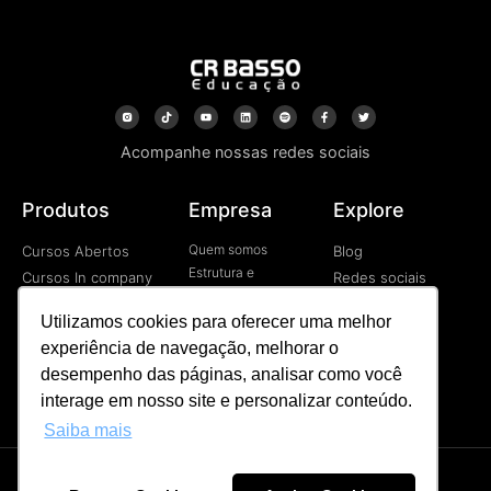
Acompanhe nossas redes sociais
Produtos
Empresa
Explore
Quem somos
Cursos Abertos
Blog
Estrutura e
Cursos In company
Redes sociais
Tecnologia
Cursos EAD
Vídeos
Contato
Utilizamos cookies para oferecer uma melhor
Programa de
experiência de navegação, melhorar o
Desenvolvimetno de
Líderes
desempenho das páginas, analisar como você
Palestras
interage em nosso site e personalizar conteúdo.
Saiba mais