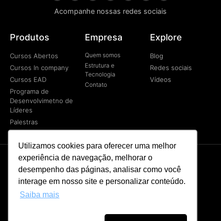
Acompanhe nossas redes sociais
Produtos
Empresa
Explore
Quem somos
Cursos Abertos
Blog
Estrutura e
Cursos In company
Redes sociais
Tecnologia
Cursos EAD
Vídeos
Contato
Programa de
Desenvolvimetno de
Líderes
Palestras
Utilizamos cookies para oferecer uma melhor
experiência de navegação, melhorar o
desempenho das páginas, analisar como você
CR BASSO © Todos os direitos reservados
interage em nosso site e personalizar conteúdo.
Saiba mais